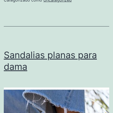
Categorizado como
Uncategorized
tacón
Sandalias planas para
dama