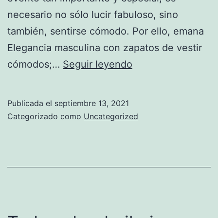
necesario no sólo lucir fabuloso, sino
también, sentirse cómodo. Por ello, emana
Elegancia masculina con zapatos de vestir
Elegancia
cómodos;…
Seguir leyendo
masculina
con
Publicada el
septiembre 13, 2021
zapatos
Categorizado como
Uncategorized
de
vestir
cómodos