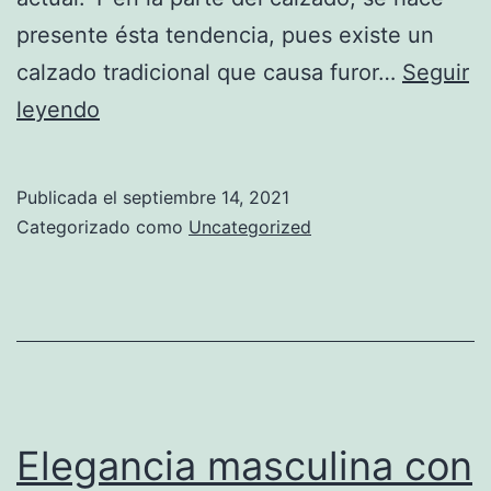
presente ésta tendencia, pues existe un
calzado tradicional que causa furor…
Seguir
Preciosos
leyendo
y
cómodos
Publicada el
septiembre 14, 2021
Mocasines
Categorizado como
Uncategorized
para
dama
Elegancia masculina con