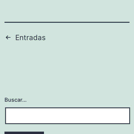
Paginación
Entradas
de
entradas
Buscar...