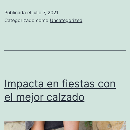
con
Publicada el
julio 7, 2021
plantillas
Categorizado como
Uncategorized
de
gel
Impacta en fiestas con
el mejor calzado