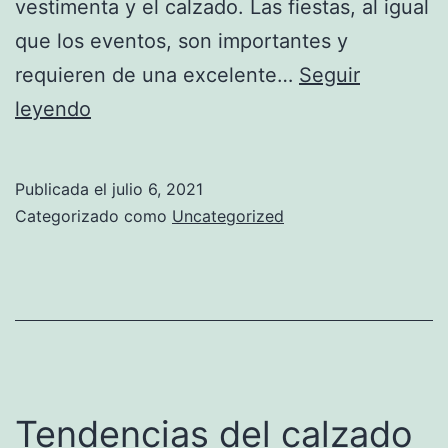
vestimenta y el calzado. Las fiestas, al igual
que los eventos, son importantes y
requieren de una excelente…
Seguir
Impacta
leyendo
en
fiestas
Publicada el
julio 6, 2021
con
Categorizado como
Uncategorized
el
mejor
calzado
Tendencias del calzado