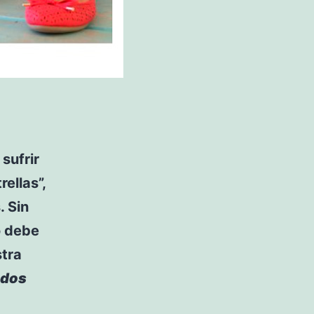
sufrir
ellas”,
. Sin
o debe
stra
dos