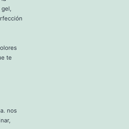
 gel,
erfección
colores
ue te
a. nos
nar,