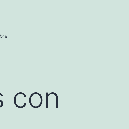
bre
 con