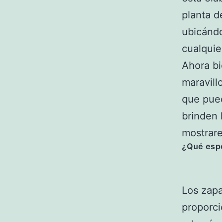
planta d
ubicándo
cualquie
Ahora bi
maravill
que pue
brinden 
mostra
¿Qué espe
Los zapa
proporci