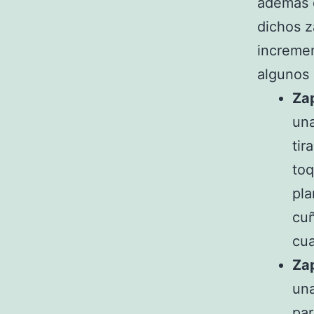
además 
dichos z
incremen
algunos 
Zap
una
tir
toq
pla
cuñ
cua
Zap
una
par