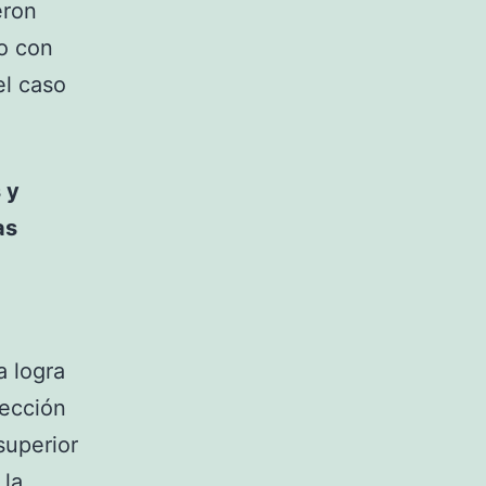
eron
o con
el caso
 y
as
a logra
tección
superior
 la