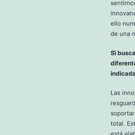
sentirno
innovand
ello num
de una 
Si busc
diferent
indicada
Las inno
resguard
soportar
total. E
está ela