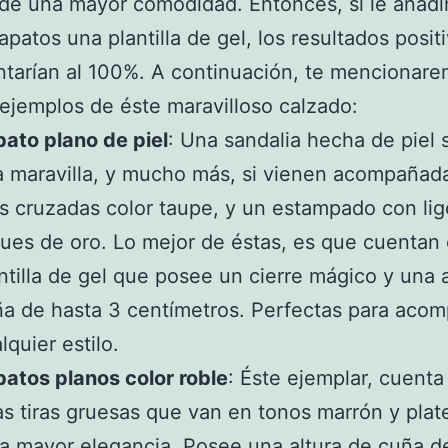
de una mayor comodidad. Entonces, si le añad
apatos una plantilla de gel, los resultados posit
tarían al 100%. A continuación, te mencionar
ejemplos de éste maravilloso calzado:
ato plano de piel
: Una sandalia hecha de piel 
 maravilla, y mucho más, si vienen acompañad
as cruzadas color taupe, y un estampado con lig
ues de oro. Lo mejor de éstas, es que cuentan
ntilla de gel que posee un cierre mágico y una 
a de hasta 3 centímetros. Perfectas para aco
lquier estilo.
atos planos color roble
: Éste ejemplar, cuenta
s tiras gruesas que van en tonos marrón y pla
a mayor elegancia. Posee una altura de cuña d