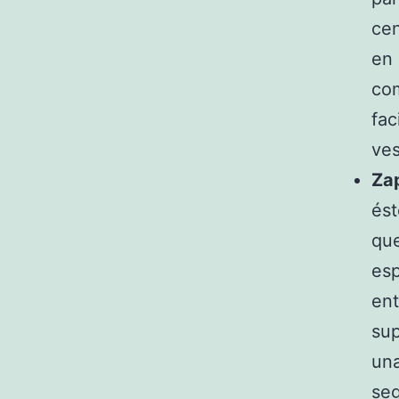
cen
en 
com
fac
ve
Za
ést
que
esp
ent
sup
una
se