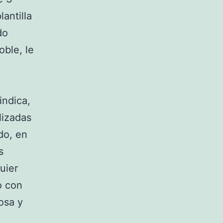
antilla
do
oble, le
indica,
lizadas
do, en
s
uier
o con
osa y