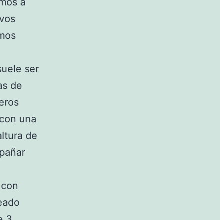
imos a
ivos
emos
suele ser
as de
eros
 con una
altura de
mpañar
 con
teado
e 3